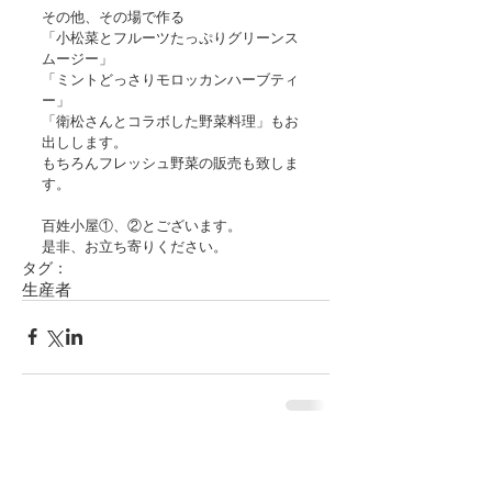
その他、その場で作る 
「小松菜とフルーツたっぷりグリーンス
ムージー」 
「ミントどっさりモロッカンハーブティ
ー」 
「衛松さんとコラボした野菜料理」もお
出しします。 
もちろんフレッシュ野菜の販売も致しま
す。 
百姓小屋①、②とございます。 
是非、お立ち寄りください。
タグ：
生産者
コメント