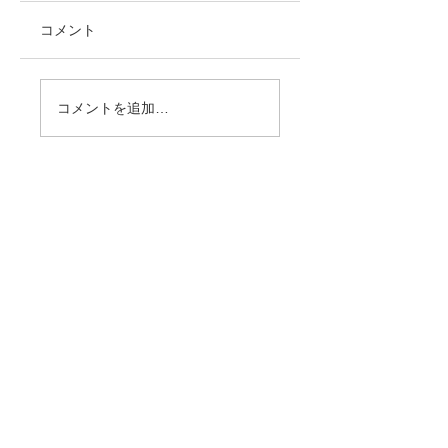
コメント
コメントを追加…
記事一覧
感染症防止対策・駐車場・飲食酒類・注意事項とお
願い
会場レイアウト
パフォーマンス タイムテーブル