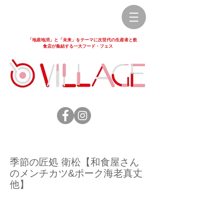
「地産地消」と「未来」をテーマに次世代の生産者と飲
食店が集結する一大フード・フェス
季節の匠処 衛松【和食屋さん
のメンチカツ&ポーク海老真丈
他】