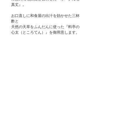
真丈』。
お口直しに和食屋の出汁を効かせた三杯
酢と
天然の天草をふんだんに使った『料亭の
心太（ところてん）』を御用意します。
是非ご賞味ください。
フェイスブック
インスタグラム
タグ：
飲食店
コメント