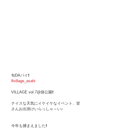
旬DAパイ❗　
#village_asahi
VILLAGE vol.7@袋公園❗
ナイスな天気にイケイケなイベント、皆
さんお出掛けいらっしゃ～い♪
今年も捕まえました❗