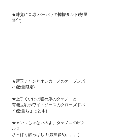
★味覚に直球!バーバラの檸檬タルト(数量
限定)
★新玉チャンとオレガーノのオープンパ
イ(数量限定)
★上手くいけば暖め系のタケノコと
有機豆乳ホワイトソースのクローズドパ
イ(数量ちょっと🐜)
★メンマじゃないのよ、タケノコのピク
ルス、
さっぱり酸っぱし！(数量多め。。。)