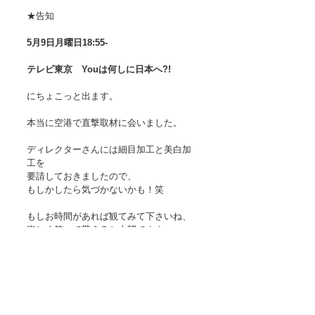
★告知
5月9日月曜日18:55-
テレビ東京　Youは何しに日本へ?!
にちょこっと出ます。
本当に空港で直撃取材に会いました。
ディレクターさんには細目加工と美白加
工を
要請しておきましたので、
もしかしたら気づかないかも！笑
もしお時間があれば観てみて下さいね、
楽しく笑って貰えると本望です！
予告編
★日本人妻あ然…
ネット知識で妻の故郷3000坪を自力開
墾！脱サラ農業YOU