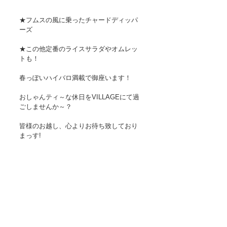
★フムスの風に乗ったチャードディッパ
ーズ
★この他定番のライスサラダやオムレッ
トも！
春っぽいハイバロ満載で御座います！
おしゃんティ～な休日をVILLAGEにて過
ごしませんか～？
皆様のお越し、心よりお待ち致しており
まっす!