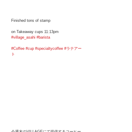
Finished tons of stamp 
on Takeaway cups 11:13pm 
#village_asahi
#barista
#Coffee
#cup
#specialtycoffee
#ラテアー
ト
今週末のVILLAGEにて提供するコーヒー