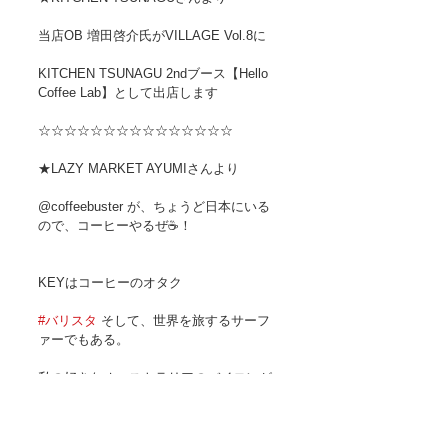
当店OB 増田啓介氏がVILLAGE Vol.8に
KITCHEN TSUNAGU 2ndブース【Hello 
Coffee Lab】として出店します
☆☆☆☆☆☆☆☆☆☆☆☆☆☆☆
★LAZY MARKET AYUMIさんより
@coffeebuster が、ちょうど日本にいる
ので、コーヒーやるぜ☕️！
KEYはコーヒーのオタク
#バリスタ
 そして、世界を旅するサーフ
ァーでもある。
私の好きなオーストラリアのバイロンが
とっても似合うと思ったので、
「バイロン絶対好きだよ。行っておい
で」と2、３年前に言ったらやっぱり、