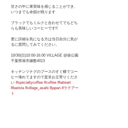
甘さの中に果実味を感じることができ、
いつまでも余韻が残ります 
ブラックでもミルクと合わせてでもどち
らも美味しいコーヒーです!! 
更に詳細を気になる方は当日自分に気が
るに質問してみてください。 
10/30(日)10:00-16:00 VILLAGE @袋公園 
千葉県旭市鎌数4013 
キッチンツナグのブースのすぐ横でコー
ヒー淹れてますので是非お立寄りくださ
い 
#specialtycoffee
#coffee
#latteart
#barista
#village_asahi
#japan
#ラテアー
ト