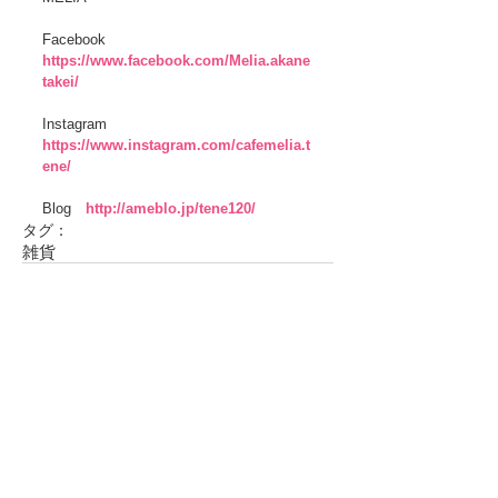
Facebook　
https://www.facebook.com/Melia.akane
takei/
Instagram　
https://www.instagram.com/cafemelia.t
ene/
Blog　
http://ameblo.jp/tene120/
タグ：
雑貨
コメント