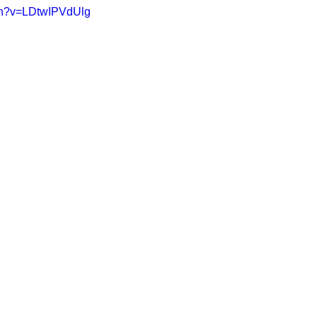
ch?v=LDtwIPVdUlg