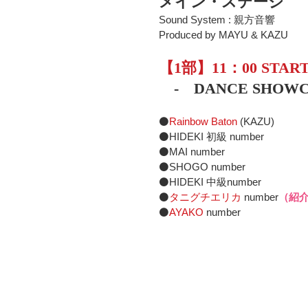
メイン・ステージ
Sound System : 親方音響
Produced by MAYU & KAZU
【1部】11：00 STAR
　-　DANCE SHOWC
⚫
Rainbow Baton
 (KAZU)
⚫HIDEKI 初級 number
⚫MAI number
⚫SHOGO number
⚫HIDEKI 中級number
⚫
タニグチエリカ
number
（紹
⚫
AYAKO
 number