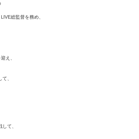
の
LIVE総監督を務め、
を迎え、
して、
戦して、