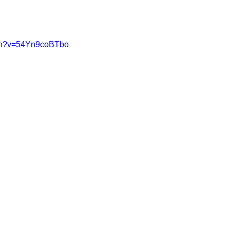
tch?v=54Yn9coBTbo