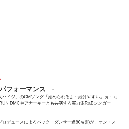
T
ブ・パフォーマンス　-
女ハイジ」のCMソング「始められるよ～続けやすいよぉ～♪」
RUN DMCやアナーキーとも共演する実力派R&Bシンガー
。
ロデュースによるバック・ダンサー達80名(!!)が、オン・ス