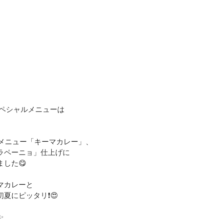
のスペシャルメニューは
気メニュー「キーマカレー」、
ラペーニョ」仕上げに
した😋
マカレーと
にピッタリ❗️😍
✨