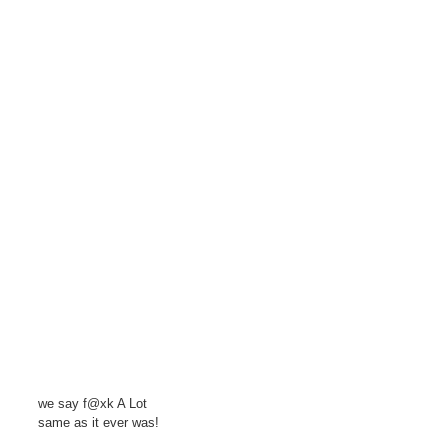
we say f@xk A Lot
same as it ever was!