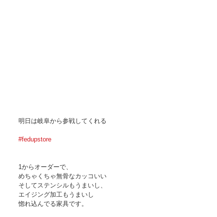
明日は岐阜から参戦してくれる
#fedupstore
1からオーダーで、
めちゃくちゃ無骨なカッコいい
そしてステンシルもうまいし、
エイジング加工もうまいし
惚れ込んでる家具です。