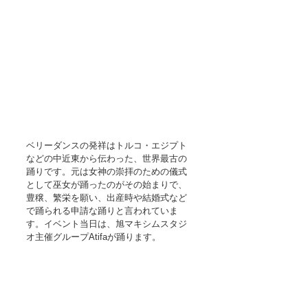
ベリーダンスの発祥はトルコ・エジプト
などの中近東から伝わった、世界最古の
踊りです。元は女神の崇拝のための儀式
として巫女が踊ったのがその始まりで、
豊穣、繁栄を願い、出産時や結婚式など
で踊られる申請な踊りと言われていま
す。イベント当日は、旭マキシムスタジ
オ主催グループAtifaが踊ります。