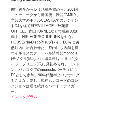
90年後半からＤＪ活動を始める。2001年
ニューヨークから帰国後、渋谷FAMILY、
学芸大学のホテルCLASKAでのレジデン
トDJを経て旭市VILLAGE、外苑前
OFFICE、青山TUNNELなどで現在DJ活
動中。HIP HOP/SOUL/FUNKを中心に
HOUSE/Nu-Disco等もプレイ。DJ時に偶
然店内に居合わせた、都内にも店舗を持
つイギリスのグローバル情報誌monocle 
(モノクル)Magazine編集長Tyler Brûlé(タ
イラーブリュレ)氏に見初められ、ロンド
ン、バンコクでのmonocleパーティにも
DJとして参加。90年代後半よりアナログ
をこよなく愛し、現在もレコードのコレ
クションは増え続けるハード・ディガ
ー。
インスタグラム