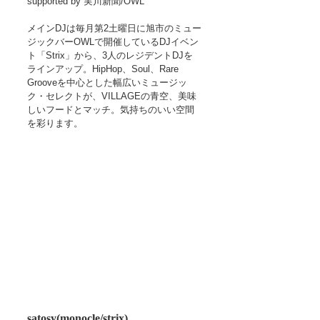
supported by 実川新聞/OWL 
メインDJは毎月第2土曜日に旭市のミュー
ジックバーOWLで開催しているDJイベン
ト「Strix」から、3人のレジデントDJを
ラインアップ。HipHop、Soul、Rare 
Grooveを中心とした幅広いミュージッ
ク・セレクトが、VILLAGEの青空、美味
しいフードとマッチ。気持ちのいい空間
を彩ります。
satosy(monocle/strix)